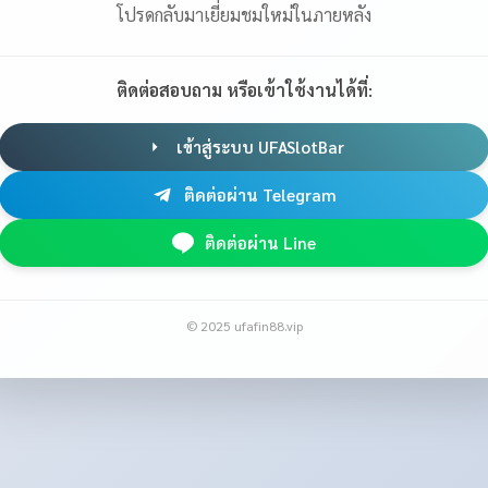
โปรดกลับมาเยี่ยมชมใหม่ในภายหลัง
ติดต่อสอบถาม หรือเข้าใช้งานได้ที่:
เข้าสู่ระบบ UFASlotBar
ติดต่อผ่าน Telegram
ติดต่อผ่าน Line
© 2025 ufafin88.vip